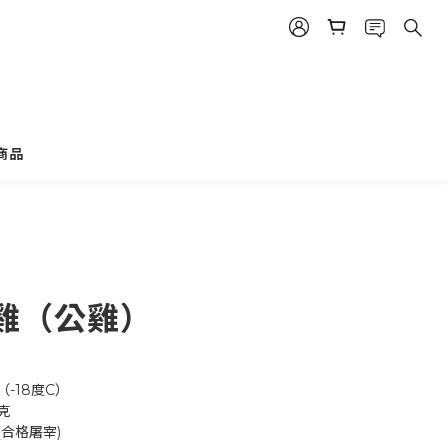
商品
立即購買
雞（公雞）
-18度C）
克
合格屠宰)