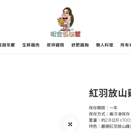
月週年慶
生鮮雞肉
原焠雞精
舒肥雞胸
懶人料理
所有
紅羽放山
保存期限：一年
保存方式：需冷凍保存（
重量：約2.8公斤±100
特色：嚴選紅羽放山雞(